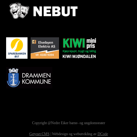
Copyright @Nedre Eiker barne- og ungdomsteater
Getynet CMS
| Webdesign og webutvikling av
DCode