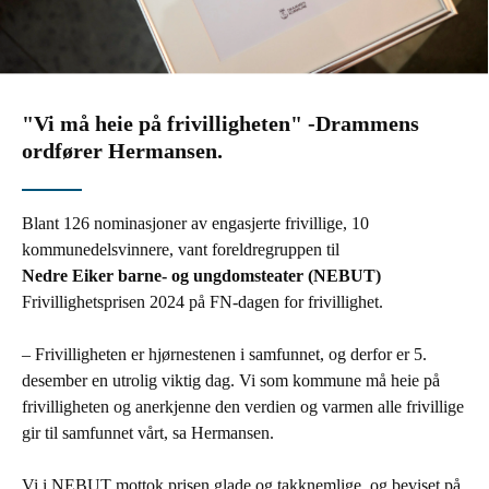
"Vi må heie på frivilligheten" -Drammens
ordfører Hermansen.
Blant 126 nominasjoner av engasjerte frivillige, 10
kommunedelsvinnere, vant foreldregruppen til
Nedre Eiker barne- og ungdomsteater (NEBUT)
Frivillighetsprisen 2024 på FN-dagen for frivillighet.
–
Frivilligheten er hjørnestenen i samfunnet, og derfor er 5.
desember en utrolig viktig dag. Vi som kommune må heie på
frivilligheten og anerkjenne den verdien og varmen alle frivillige
gir til samfunnet vårt, sa Hermansen.
Vi i NEBUT mottok prisen glade og takknemlige, og beviset på