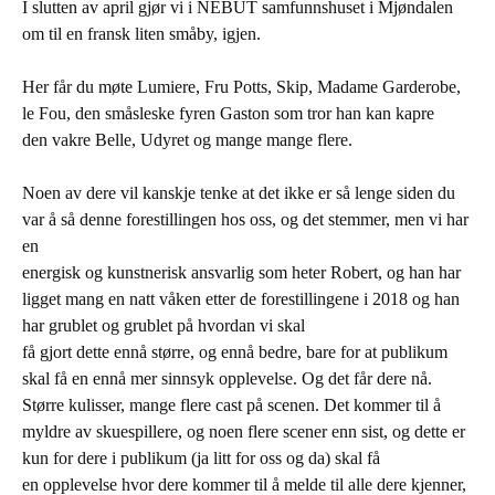
I slutten av april gjør vi i NEBUT samfunnshuset i Mjøndalen
om til en fransk liten småby, igjen.
Her får du møte Lumiere, Fru Potts, Skip, Madame Garderobe,
le Fou, den småsleske fyren Gaston som tror han kan kapre
den vakre Belle, Udyret og mange mange flere.
Noen av dere vil kanskje tenke at det ikke er så lenge siden du
var å så denne forestillingen hos oss, og det stemmer, men vi har
en
energisk og kunstnerisk ansvarlig som heter Robert, og han har
ligget mang en natt våken etter de forestillingene i 2018 og han
har grublet og grublet på hvordan vi skal
få gjort dette ennå større, og ennå bedre, bare for at publikum
skal få en ennå mer sinnsyk opplevelse. Og det får dere nå.
Større kulisser, mange flere cast på scenen. Det kommer til å
myldre av skuespillere, og noen flere scener enn sist, og dette er
kun for dere i publikum (ja litt for oss og da) skal få
en opplevelse hvor dere kommer til å melde til alle dere kjenner,